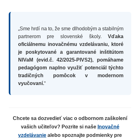
„Sme hrdí na to, že sme dlhodobým a stabilným
partnerom pre slovenské školy.
Vďaka
oficiálnemu inovačnému vzdelávaniu, ktoré
je poskytované a garantované inštitútom
NIVaM (evid.č. 42/2025-PIVS2), pomáhame
pedagógom naplno využiť potenciál týchto
tradičných pomôcok v modernom
vyučovaní.
“
Chcete sa dozvedieť viac o odbornom zaškolení
vašich učiteľov? Pozrite si naše
Inovačné
vzdelávanie
alebo spoznajte podmienky pre