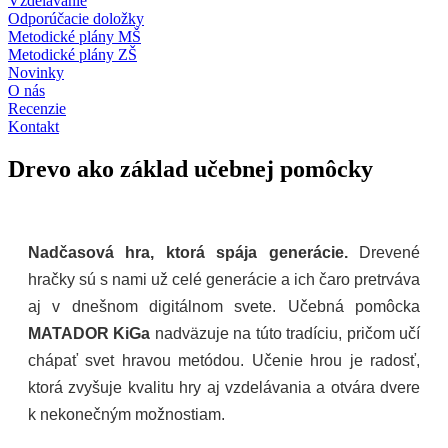
Vzdelávanie
Odporúčacie doložky
Metodické plány MŠ
Metodické plány ZŠ
Novinky
O nás
Recenzie
Kontakt
Drevo ako základ učebnej pomôcky
Nadčasová hra, ktorá spája generácie.
Drevené
hračky sú s nami už celé generácie a ich čaro pretrváva
aj v dnešnom digitálnom svete. Učebná pomôcka
MATADOR KiGa
nadväzuje na túto tradíciu, pričom učí
chápať svet hravou metódou. Učenie hrou je radosť,
ktorá zvyšuje kvalitu hry aj vzdelávania a otvára dvere
k nekonečným možnostiam.