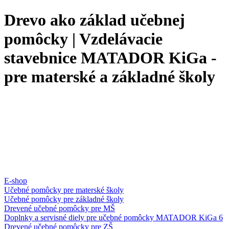
Drevo ako základ učebnej
pomôcky | Vzdelávacie
stavebnice MATADOR KiGa -
pre materské a základné školy
E-shop
Učebné pomôcky pre materské školy
Učebné pomôcky pre základné školy
Drevené učebné pomôcky pre MŠ
Doplnky a servisné diely pre učebné pomôcky MATADOR KiGa 6
Drevené učebné pomôcky pre ZŠ