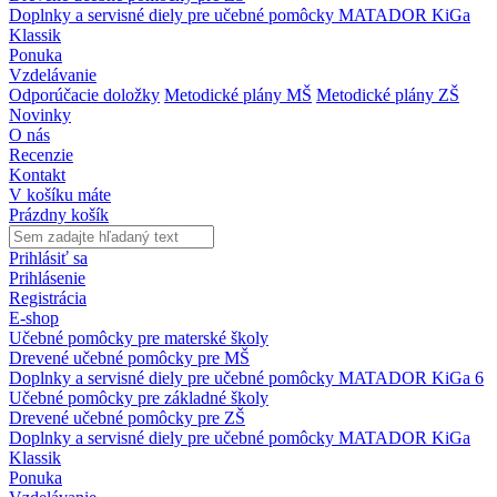
Doplnky a servisné diely pre učebné pomôcky MATADOR KiGa
Klassik
Ponuka
Vzdelávanie
Odporúčacie doložky
Metodické plány MŠ
Metodické plány ZŠ
Novinky
O nás
Recenzie
Kontakt
V košíku máte
Prázdny košík
Prihlásiť sa
Prihlásenie
Registrácia
E-shop
Učebné pomôcky pre materské školy
Drevené učebné pomôcky pre MŠ
Doplnky a servisné diely pre učebné pomôcky MATADOR KiGa 6
Učebné pomôcky pre základné školy
Drevené učebné pomôcky pre ZŠ
Doplnky a servisné diely pre učebné pomôcky MATADOR KiGa
Klassik
Ponuka