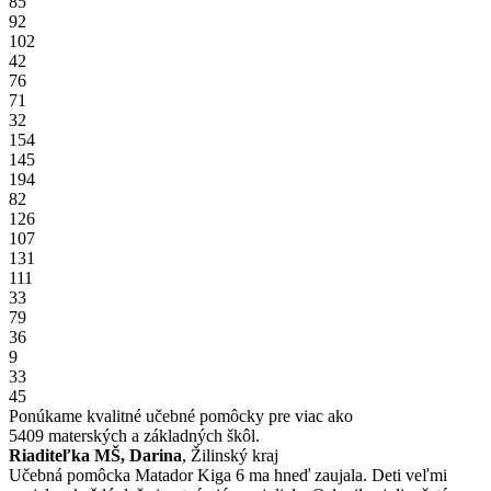
85
92
102
42
76
71
32
154
145
194
82
126
107
131
111
33
79
36
9
33
45
Ponúkame kvalitné učebné pomôcky pre viac ako
5409
materských a základných škôl.
Riaditeľka MŠ, Darina
, Žilinský kraj
Učebná pomôcka Matador Kiga 6 ma hneď zaujala. Deti veľmi