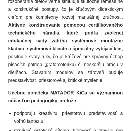
rozoberania dielov verne simuluje skutočné remeselné
a konštrukčné postupy, čo je kľúčovým didaktickým
cieľom pre komplexný rozvoj manuálnej zručnosti.
Aktívne konštruovanie pomocou certifikovaného
technického náradia, ktoré podľa zvolenej
edukačnej sady zahŕňa systémové montážne
kladivo, systémové kliešte a špeciálny vybíjací klin
,
posilňuje svaly ruky, čo je kľúčové pre správny úchop
písacích potrieb (grafomotoriku) či neskoršiu prácu v
dielňach. Stavaním modelov sa zároveň buduje
predstavivosť, priestorové aj kritické myslenie.
Učebné pomôcky MATADOR KiGa sú významnou
súčasťou pedagogiky, pretože:
podporujú kreativitu, priestorovú predstavivosť a
voľnú fantáziu,
rozvíjajú estetické cítenie, tvorivosť a zmysel pre