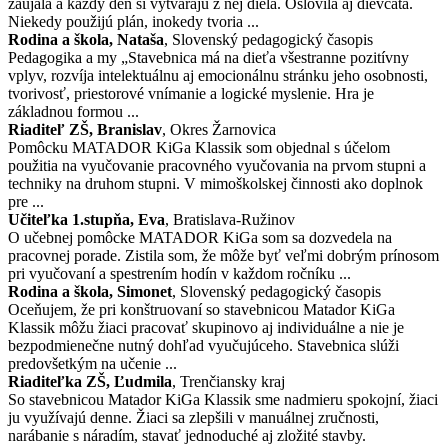
zaujala a každý deň si vytvárajú z nej diela. Oslovila aj dievčatá.
Niekedy použijú plán, inokedy tvoria ...
Rodina a škola, Nataša
, Slovenský pedagogický časopis
Pedagogika a my „Stavebnica má na dieťa všestranne pozitívny
vplyv, rozvíja intelektuálnu aj emocionálnu stránku jeho osobnosti,
tvorivosť, priestorové vnímanie a logické myslenie. Hra je
základnou formou ...
Riaditeľ ZŠ, Branislav
, Okres Žarnovica
Pomôcku MATADOR KiGa Klassik som objednal s účelom
použitia na vyučovanie pracovného vyučovania na prvom stupni a
techniky na druhom stupni. V mimoškolskej činnosti ako doplnok
pre ...
Učiteľka 1.stupňa, Eva
, Bratislava-Ružinov
O učebnej pomôcke MATADOR KiGa som sa dozvedela na
pracovnej porade. Zistila som, že môže byť veľmi dobrým prínosom
pri vyučovaní a spestrením hodín v každom ročníku ...
Rodina a škola, Simonet
, Slovenský pedagogický časopis
Oceňujem, že pri konštruovaní so stavebnicou Matador KiGa
Klassik môžu žiaci pracovať skupinovo aj individuálne a nie je
bezpodmienečne nutný dohľad vyučujúceho. Stavebnica slúži
predovšetkým na učenie ...
Riaditeľka ZŠ, Ľudmila
, Trenčiansky kraj
So stavebnicou Matador KiGa Klassik sme nadmieru spokojní, žiaci
ju využívajú denne. Žiaci sa zlepšili v manuálnej zručnosti,
narábanie s náradím, stavať jednoduché aj zložité stavby.