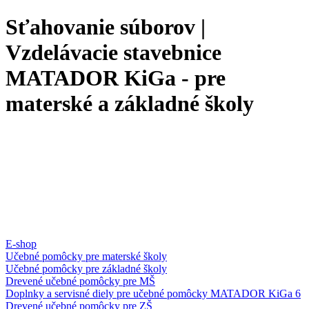
Sťahovanie súborov |
Vzdelávacie stavebnice
MATADOR KiGa - pre
materské a základné školy
E-shop
Učebné pomôcky pre materské školy
Učebné pomôcky pre základné školy
Drevené učebné pomôcky pre MŠ
Doplnky a servisné diely pre učebné pomôcky MATADOR KiGa 6
Drevené učebné pomôcky pre ZŠ