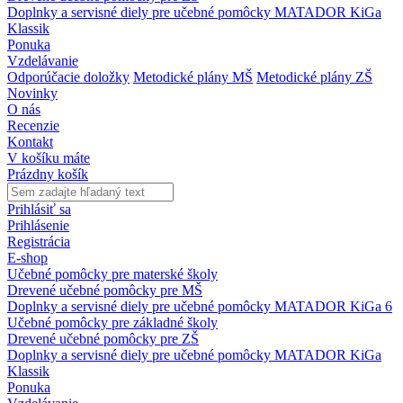
Doplnky a servisné diely pre učebné pomôcky MATADOR KiGa
Klassik
Ponuka
Vzdelávanie
Odporúčacie doložky
Metodické plány MŠ
Metodické plány ZŠ
Novinky
O nás
Recenzie
Kontakt
V košíku máte
Prázdny košík
Prihlásiť sa
Prihlásenie
Registrácia
E-shop
Učebné pomôcky pre materské školy
Drevené učebné pomôcky pre MŠ
Doplnky a servisné diely pre učebné pomôcky MATADOR KiGa 6
Učebné pomôcky pre základné školy
Drevené učebné pomôcky pre ZŠ
Doplnky a servisné diely pre učebné pomôcky MATADOR KiGa
Klassik
Ponuka