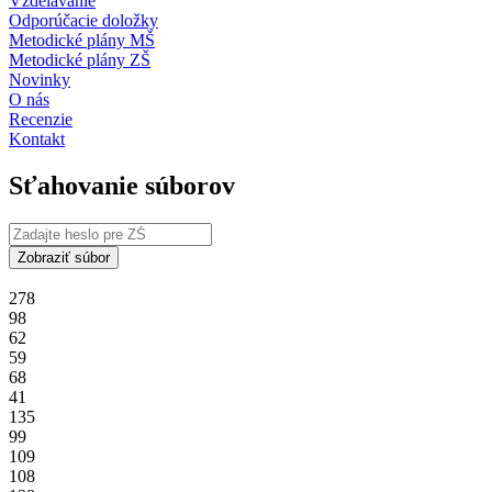
Vzdelávanie
Odporúčacie doložky
Metodické plány MŠ
Metodické plány ZŠ
Novinky
O nás
Recenzie
Kontakt
Sťahovanie súborov
Zobraziť súbor
278
98
62
59
68
41
135
99
109
108