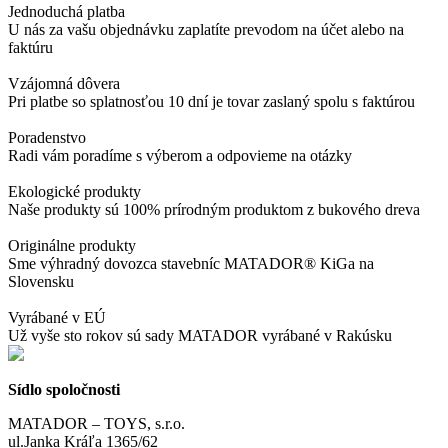
Jednoduchá platba
U nás za vašu objednávku zaplatíte prevodom na účet alebo na
faktúru
Vzájomná dôvera
Pri platbe so splatnosťou 10 dní je tovar zaslaný spolu s faktúrou
Poradenstvo
Radi vám poradíme s výberom a odpovieme na otázky
Ekologické produkty
Naše produkty sú 100% prírodným produktom z bukového dreva
Originálne produkty
Sme výhradný dovozca stavebníc MATADOR® KiGa na
Slovensku
Vyrábané v EÚ
Už vyše sto rokov sú sady MATADOR vyrábané v Rakúsku
Sídlo spoločnosti
MATADOR – TOYS, s.r.o.
ul.Janka Kráľa 1365/62