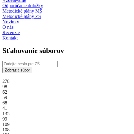
Vzdelávanie
Odporúčacie doložky
Metodické plány MŠ
Metodické plány ZŠ
Novinky
O nás
Recenzie
Kontakt
Sťahovanie súborov
Zobraziť súbor
278
98
62
59
68
41
135
99
109
108