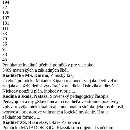
194
82
126
107
131
111
33
79
36
9
33
45
Ponúkame kvalitné učebné pomôcky pre viac ako
5409
materských a základných škôl.
Riaditeľka MŠ, Darina
, Žilinský kraj
Učebná pomôcka Matador Kiga 6 ma hneď zaujala. Deti veľmi
zaujala a každý deň si vytvárajú z nej diela. Oslovila aj dievčatá.
Niekedy použijú plán, inokedy tvoria ...
Rodina a škola, Nataša
, Slovenský pedagogický časopis
Pedagogika a my „Stavebnica má na dieťa všestranne pozitívny
vplyv, rozvíja intelektuálnu aj emocionálnu stránku jeho osobnosti,
tvorivosť, priestorové vnímanie a logické myslenie. Hra je
základnou formou ...
Riaditeľ ZŠ, Branislav
, Okres Žarnovica
Pomôcku MATADOR KiGa Klassik som objednal s účelom