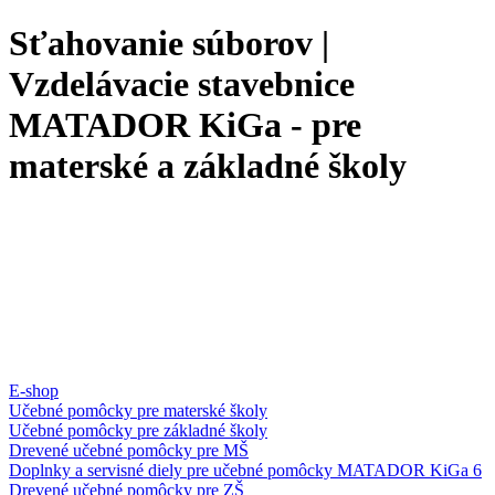
Sťahovanie súborov |
Vzdelávacie stavebnice
MATADOR KiGa - pre
materské a základné školy
E-shop
Učebné pomôcky pre materské školy
Učebné pomôcky pre základné školy
Drevené učebné pomôcky pre MŠ
Doplnky a servisné diely pre učebné pomôcky MATADOR KiGa 6
Drevené učebné pomôcky pre ZŠ