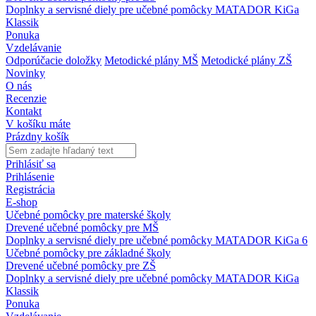
Doplnky a servisné diely pre učebné pomôcky MATADOR KiGa
Klassik
Ponuka
Vzdelávanie
Odporúčacie doložky
Metodické plány MŠ
Metodické plány ZŠ
Novinky
O nás
Recenzie
Kontakt
V košíku máte
Prázdny košík
Prihlásiť sa
Prihlásenie
Registrácia
E-shop
Učebné pomôcky pre materské školy
Drevené učebné pomôcky pre MŠ
Doplnky a servisné diely pre učebné pomôcky MATADOR KiGa 6
Učebné pomôcky pre základné školy
Drevené učebné pomôcky pre ZŠ
Doplnky a servisné diely pre učebné pomôcky MATADOR KiGa
Klassik
Ponuka