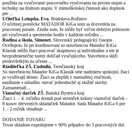
použitia na vyučovanie pracovného vyučovania na prvom stupni a
techniky na druhom stupni. V mimoškolskej činnosti ako doplnok
pre ...
Učiteľka 1.stupňa, Eva
, Bratislava-Ružinov
O učebnej pomôcke MATADOR KiGa som sa dozvedela na
pracovnej porade. Zistila som, že môže byť veľmi dobrým prínosom
pri vyučovaní a spestrením hodín v každom ročníku ...
Rodina a škola, Simonet
, Slovenský pedagogický časopis
Oceňujem, že pri konštruovaní so stavebnicou Matador KiGa
Klassik môžu žiaci pracovať skupinovo aj individuálne a nie je
bezpodmienečne nutný dohľad vyučujúceho. Stavebnica slúži
predovšetkým na učenie ...
Riaditeľka ZŠ, Ľudmila
, Trenčiansky kraj
So stavebnicou Matador KiGa Klassik sme nadmieru spokojní, žiaci
ju využívajú denne. Žiaci sa zlepšili v manuálnej zručnosti,
narábanie s náradím, stavať jednoduché aj zložité stavby.
Zaznamenali ...
Vianočný darček ZŠ
, Banská Bystrica kraj
Žiaci 1. – 4. ročníka dostali pod stromček krásny vianočný darček -
8 kusov drevených skladačiek Matador. Sada Matador KiGa 6 pre
1. - 2.ročník obsahuje ...
DODANIE TOVARU
Tovar skladom expedujeme v 90% prípadov do 3 pracovných dní