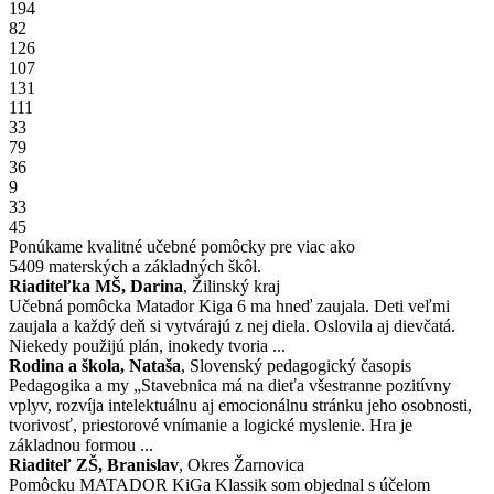
194
82
126
107
131
111
33
79
36
9
33
45
Ponúkame kvalitné učebné pomôcky pre viac ako
5409
materských a základných škôl.
Riaditeľka MŠ, Darina
, Žilinský kraj
Učebná pomôcka Matador Kiga 6 ma hneď zaujala. Deti veľmi
zaujala a každý deň si vytvárajú z nej diela. Oslovila aj dievčatá.
Niekedy použijú plán, inokedy tvoria ...
Rodina a škola, Nataša
, Slovenský pedagogický časopis
Pedagogika a my „Stavebnica má na dieťa všestranne pozitívny
vplyv, rozvíja intelektuálnu aj emocionálnu stránku jeho osobnosti,
tvorivosť, priestorové vnímanie a logické myslenie. Hra je
základnou formou ...
Riaditeľ ZŠ, Branislav
, Okres Žarnovica
Pomôcku MATADOR KiGa Klassik som objednal s účelom