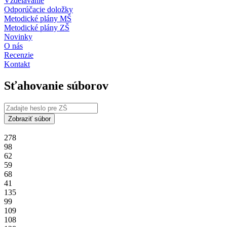
Vzdelávanie
Odporúčacie doložky
Metodické plány MŠ
Metodické plány ZŠ
Novinky
O nás
Recenzie
Kontakt
Sťahovanie súborov
Zobraziť súbor
278
98
62
59
68
41
135
99
109
108