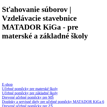
Sťahovanie súborov |
Vzdelávacie stavebnice
MATADOR KiGa - pre
materské a základné školy
E-shop
Učebné pomôcky pre materské školy
Učebné pomôcky pre základné školy
Drevené učebné pomôcky pre MŠ
Doplnky a servisné diely pre učebné pomôcky MATADOR KiGa 6
Drevené učebné pomôcky pre ZŠ