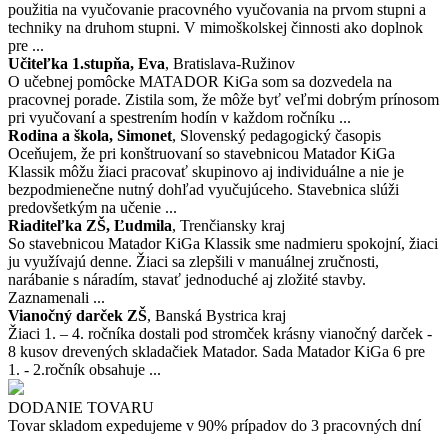
použitia na vyučovanie pracovného vyučovania na prvom stupni a
techniky na druhom stupni. V mimoškolskej činnosti ako doplnok
pre ...
Učiteľka 1.stupňa, Eva
, Bratislava-Ružinov
O učebnej pomôcke MATADOR KiGa som sa dozvedela na
pracovnej porade. Zistila som, že môže byť veľmi dobrým prínosom
pri vyučovaní a spestrením hodín v každom ročníku ...
Rodina a škola, Simonet
, Slovenský pedagogický časopis
Oceňujem, že pri konštruovaní so stavebnicou Matador KiGa
Klassik môžu žiaci pracovať skupinovo aj individuálne a nie je
bezpodmienečne nutný dohľad vyučujúceho. Stavebnica slúži
predovšetkým na učenie ...
Riaditeľka ZŠ, Ľudmila
, Trenčiansky kraj
So stavebnicou Matador KiGa Klassik sme nadmieru spokojní, žiaci
ju využívajú denne. Žiaci sa zlepšili v manuálnej zručnosti,
narábanie s náradím, stavať jednoduché aj zložité stavby.
Zaznamenali ...
Vianočný darček ZŠ
, Banská Bystrica kraj
Žiaci 1. – 4. ročníka dostali pod stromček krásny vianočný darček -
8 kusov drevených skladačiek Matador. Sada Matador KiGa 6 pre
1. - 2.ročník obsahuje ...
DODANIE TOVARU
Tovar skladom expedujeme v 90% prípadov do 3 pracovných dní