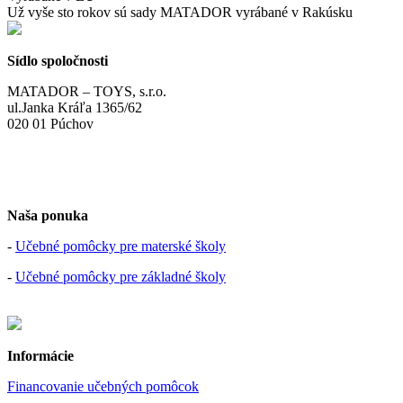
Už vyše sto rokov sú sady MATADOR vyrábané v Rakúsku
Sídlo spoločnosti
MATADOR – TOYS, s.r.o.
ul.Janka Kráľa 1365/62
020 01 Púchov
Naša ponuka
-
Učebné pomôcky pre materské školy
-
Učebné pomôcky pre základné školy
Informácie
Financovanie učebných pomôcok