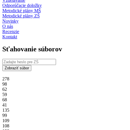
Vzdelávanie
Odporúčacie doložky
Metodické plány MŠ
Metodické plány ZŠ
Novinky
O nás
Recenzie
Kontakt
Sťahovanie súborov
Zobraziť súbor
278
98
62
59
68
41
135
99
109
108