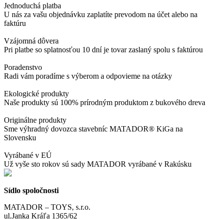
Jednoduchá platba
U nás za vašu objednávku zaplatíte prevodom na účet alebo na
faktúru
Vzájomná dôvera
Pri platbe so splatnosťou 10 dní je tovar zaslaný spolu s faktúrou
Poradenstvo
Radi vám poradíme s výberom a odpovieme na otázky
Ekologické produkty
Naše produkty sú 100% prírodným produktom z bukového dreva
Originálne produkty
Sme výhradný dovozca stavebníc MATADOR® KiGa na
Slovensku
Vyrábané v EÚ
Už vyše sto rokov sú sady MATADOR vyrábané v Rakúsku
Sídlo spoločnosti
MATADOR – TOYS, s.r.o.
ul.Janka Kráľa 1365/62