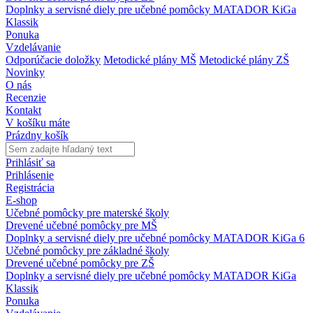
Doplnky a servisné diely pre učebné pomôcky MATADOR KiGa
Klassik
Ponuka
Vzdelávanie
Odporúčacie doložky
Metodické plány MŠ
Metodické plány ZŠ
Novinky
O nás
Recenzie
Kontakt
V košíku máte
Prázdny košík
Prihlásiť sa
Prihlásenie
Registrácia
E-shop
Učebné pomôcky pre materské školy
Drevené učebné pomôcky pre MŠ
Doplnky a servisné diely pre učebné pomôcky MATADOR KiGa 6
Učebné pomôcky pre základné školy
Drevené učebné pomôcky pre ZŠ
Doplnky a servisné diely pre učebné pomôcky MATADOR KiGa
Klassik
Ponuka