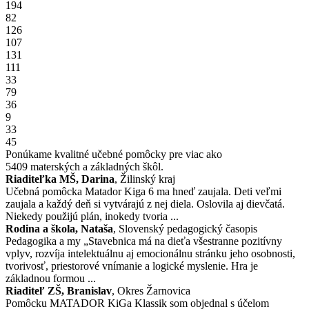
194
82
126
107
131
111
33
79
36
9
33
45
Ponúkame kvalitné učebné pomôcky pre viac ako
5409
materských a základných škôl.
Riaditeľka MŠ, Darina
, Žilinský kraj
Učebná pomôcka Matador Kiga 6 ma hneď zaujala. Deti veľmi
zaujala a každý deň si vytvárajú z nej diela. Oslovila aj dievčatá.
Niekedy použijú plán, inokedy tvoria ...
Rodina a škola, Nataša
, Slovenský pedagogický časopis
Pedagogika a my „Stavebnica má na dieťa všestranne pozitívny
vplyv, rozvíja intelektuálnu aj emocionálnu stránku jeho osobnosti,
tvorivosť, priestorové vnímanie a logické myslenie. Hra je
základnou formou ...
Riaditeľ ZŠ, Branislav
, Okres Žarnovica
Pomôcku MATADOR KiGa Klassik som objednal s účelom