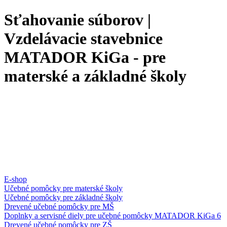
Sťahovanie súborov |
Vzdelávacie stavebnice
MATADOR KiGa - pre
materské a základné školy
E-shop
Učebné pomôcky pre materské školy
Učebné pomôcky pre základné školy
Drevené učebné pomôcky pre MŠ
Doplnky a servisné diely pre učebné pomôcky MATADOR KiGa 6
Drevené učebné pomôcky pre ZŠ