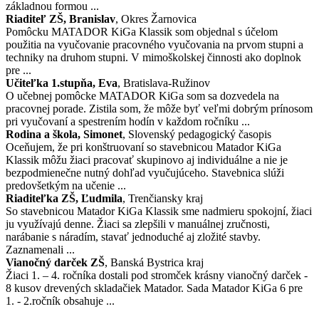
základnou formou ...
Riaditeľ ZŠ, Branislav
, Okres Žarnovica
Pomôcku MATADOR KiGa Klassik som objednal s účelom
použitia na vyučovanie pracovného vyučovania na prvom stupni a
techniky na druhom stupni. V mimoškolskej činnosti ako doplnok
pre ...
Učiteľka 1.stupňa, Eva
, Bratislava-Ružinov
O učebnej pomôcke MATADOR KiGa som sa dozvedela na
pracovnej porade. Zistila som, že môže byť veľmi dobrým prínosom
pri vyučovaní a spestrením hodín v každom ročníku ...
Rodina a škola, Simonet
, Slovenský pedagogický časopis
Oceňujem, že pri konštruovaní so stavebnicou Matador KiGa
Klassik môžu žiaci pracovať skupinovo aj individuálne a nie je
bezpodmienečne nutný dohľad vyučujúceho. Stavebnica slúži
predovšetkým na učenie ...
Riaditeľka ZŠ, Ľudmila
, Trenčiansky kraj
So stavebnicou Matador KiGa Klassik sme nadmieru spokojní, žiaci
ju využívajú denne. Žiaci sa zlepšili v manuálnej zručnosti,
narábanie s náradím, stavať jednoduché aj zložité stavby.
Zaznamenali ...
Vianočný darček ZŠ
, Banská Bystrica kraj
Žiaci 1. – 4. ročníka dostali pod stromček krásny vianočný darček -
8 kusov drevených skladačiek Matador. Sada Matador KiGa 6 pre
1. - 2.ročník obsahuje ...