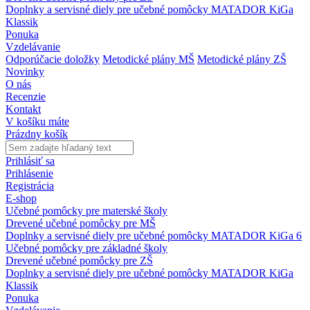
Doplnky a servisné diely pre učebné pomôcky MATADOR KiGa
Klassik
Ponuka
Vzdelávanie
Odporúčacie doložky
Metodické plány MŠ
Metodické plány ZŠ
Novinky
O nás
Recenzie
Kontakt
V košíku máte
Prázdny košík
Prihlásiť sa
Prihlásenie
Registrácia
E-shop
Učebné pomôcky pre materské školy
Drevené učebné pomôcky pre MŠ
Doplnky a servisné diely pre učebné pomôcky MATADOR KiGa 6
Učebné pomôcky pre základné školy
Drevené učebné pomôcky pre ZŠ
Doplnky a servisné diely pre učebné pomôcky MATADOR KiGa
Klassik
Ponuka