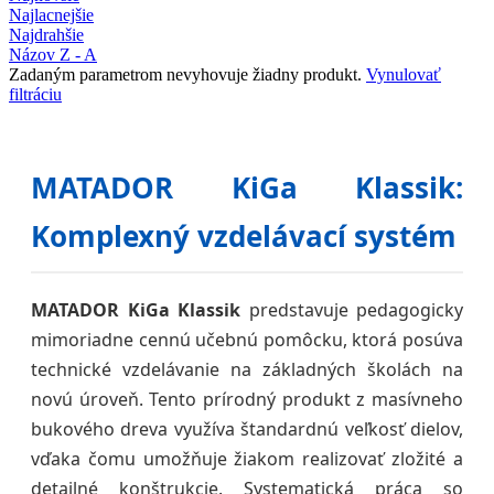
Najlacnejšie
Najdrahšie
Názov Z - A
Zadaným parametrom nevyhovuje žiadny produkt.
Vynulovať
filtráciu
MATADOR KiGa Klassik:
Komplexný vzdelávací systém
MATADOR KiGa Klassik
predstavuje pedagogicky
mimoriadne cennú učebnú pomôcku, ktorá posúva
technické vzdelávanie na základných školách na
novú úroveň. Tento prírodný produkt z masívneho
bukového dreva využíva štandardnú veľkosť dielov,
vďaka čomu umožňuje žiakom realizovať zložité a
detailné konštrukcie. Systematická práca so