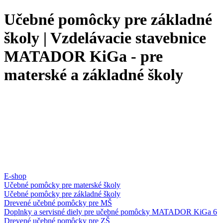
Učebné pomôcky pre základné
školy | Vzdelávacie stavebnice
MATADOR KiGa - pre
materské a základné školy
E-shop
Učebné pomôcky pre materské školy
Učebné pomôcky pre základné školy
Drevené učebné pomôcky pre MŠ
Doplnky a servisné diely pre učebné pomôcky MATADOR KiGa 6
Drevené učebné pomôcky pre ZŠ