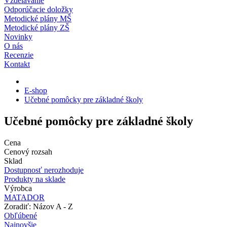
Vzdelávanie
Odporúčacie doložky
Metodické plány MŠ
Metodické plány ZŠ
Novinky
O nás
Recenzie
Kontakt
E-shop
Učebné pomôcky pre základné školy
Učebné pomôcky pre základné školy
Cena
Cenový rozsah
Sklad
Dostupnosť nerozhoduje
Produkty na sklade
Výrobca
MATADOR
Zoradiť: Názov A - Z
Obľúbené
Najnovšie