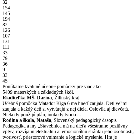
32
154
145
194
82
126
107
131
111
33
79
36
9
33
45
Ponúkame kvalitné učebné pomôcky pre viac ako
5409
materských a základných škôl.
Riaditeľka MŠ, Darina
, Žilinský kraj
Učebná pomôcka Matador Kiga 6 ma hneď zaujala. Deti veľmi
zaujala a každý deň si vytvárajú z nej diela. Oslovila aj dievčatá.
Niekedy použijú plán, inokedy tvoria ...
Rodina a škola, Nataša
, Slovenský pedagogický časopis
Pedagogika a my „Stavebnica má na dieťa všestranne pozitívny
vplyv, rozvíja intelektuálnu aj emocionálnu stránku jeho osobnosti,
tvorivosť, priestorové vnímanie a logické myslenie. Hra je